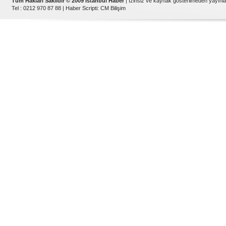
Tüm Hakları Saklıdır © 2009 İstanbul Haber
| İzinsiz ve kaynak gösterilmeden yayın
Tel : 0212 970 87 88 |
Haber Scripti
:
CM Bilişim