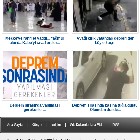
Mekke'ye rahmet yağdı... Yağmur
Ayağı kırık vatandaş depremden
altında Kabe'yi tavaf ettiler...
böyle kaçtı!
Deprem sırasında yapılması
Deprem sırasında başına tuğla düştü!
gerekenler...
Ölümden döndü...
|
|
|
|
Ana Sayfa
Künye
İletişim
Sık Kullanılanlara Ekle
RSS