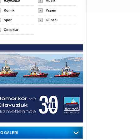
Hayvanlar
Müzik
Komik
Yaşam
Spor
Güncel
Çocuklar
O GALERİ