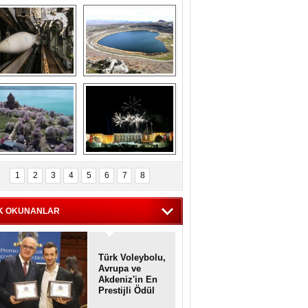
Askeri gemi 
Kapadokya'nın 
zarlığındaki terk 
'kalbi' Narlıgöl 
dilmiş gemilerin 
ilkbaharda bir başka 
etkileyici 
güzel
görüntüleri
iyaretçisiz kalan 
Haftanın 
Akdamar Adası 
fotoğrafları
1
2
3
4
5
6
7
8
dem çiçekleri ile 
örsel bir güzellik
K OKUNANLAR
Türk Voleybolu,
Avrupa ve
Akdeniz'in En
Prestijli Ödül
Töreninde