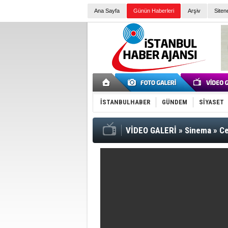
Ana Sayfa
Günün Haberleri
Arşiv
Siten
İSTANBULHABER
GÜNDEM
SİYASET
VİDEO GALERİ
»
Sinema
»
Ce