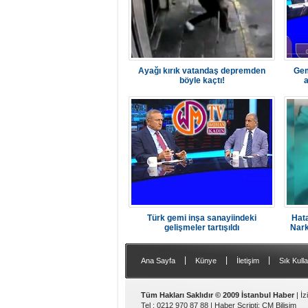
Ayağı kırık vatandaş depremden
Gem
böyle kaçtı!
a
Türk gemi inşa sanayiindeki
Hata
gelişmeler tartışıldı
Nark
|
|
|
Ana Sayfa
Künye
İletişim
Sık Kulla
Tüm Hakları Saklıdır © 2009 İstanbul Haber
| İ
Tel : 0212 970 87 88 |
Haber Scripti
:
CM Bilişim