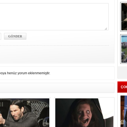
me
e
Z
eoya henüz yorum eklenmemiştir.
ba
g
ÇO