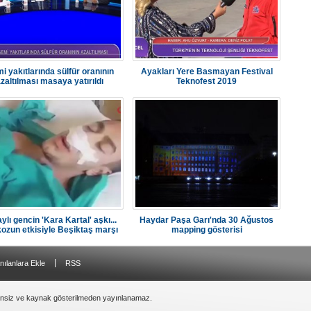
i yakıtlarında sülfür oranının
Ayakları Yere Basmayan Festival
zaltılması masaya yatırıldı
Teknofest 2019
ylı gencin 'Kara Kartal' aşkı...
Haydar Paşa Garı'nda 30 Ağustos
ozun etkisiyle Beşiktaş marşı
mapping gösterisi
söyledi
|
nılanlara Ekle
RSS
zinsiz ve kaynak gösterilmeden yayınlanamaz.