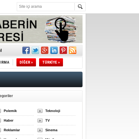
l
TIRMA
DİĞER »
TÜRKİYE »
li
sındaki
esi!
egoriler
Polemik
Teknoloji
desi!
Haber
TV
Reklamlar
Sinema