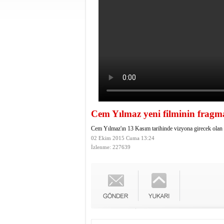
Cem Yılmaz yeni filminin fragm
Cem Yılmaz'ın 13 Kasım tarihinde vizyona girecek olan y
02 Ekim 2015 Cuma 13:24
İzlenme: 227639