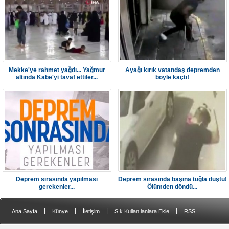
Mekke'ye rahmet yağdı... Yağmur
Ayağı kırık vatandaş depremden
altında Kabe'yi tavaf ettiler...
böyle kaçtı!
Deprem sırasında yapılması
Deprem sırasında başına tuğla düştü!
gerekenler...
Ölümden döndü...
|
|
|
|
Ana Sayfa
Künye
İletişim
Sık Kullanılanlara Ekle
RSS