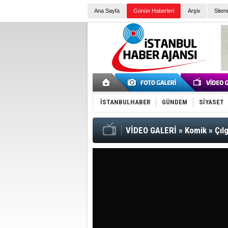
Ana Sayfa
Günün Haberleri
Arşiv
Siten
İSTANBULHABER
GÜNDEM
SİYASET
VİDEO GALERİ
»
Komik
»
Çıl