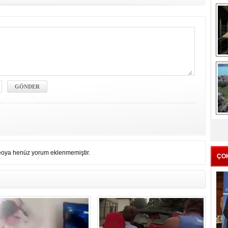
me
e
Z
ba
g
eoya henüz yorum eklenmemiştir.
ÇO