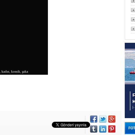
,
kadın
,
komik
,
şaka
FOT