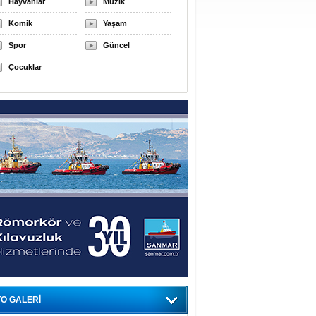
Hayvanlar
Müzik
Komik
Yaşam
Spor
Güncel
Çocuklar
O GALERİ