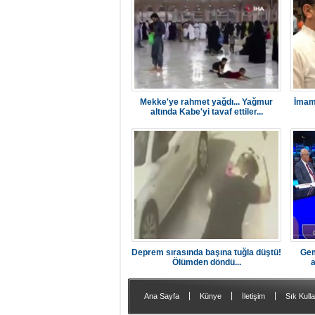
Mekke'ye rahmet yağdı... Yağmur
İmamo
altında Kabe'yi tavaf ettiler...
Deprem sırasında başına tuğla düştü!
Gem
Ölümden döndü...
a
|
|
|
Ana Sayfa
Künye
İletişim
Sık Kulla