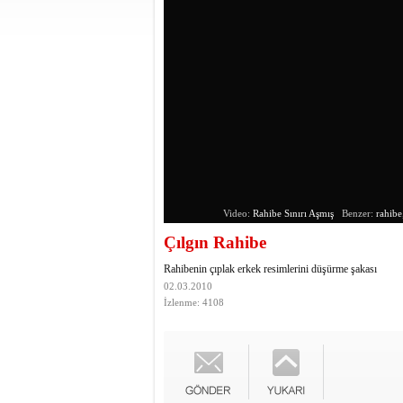
Video:
Rahibe Sınırı Aşmış
Benzer:
rahibe
Çılgın Rahibe
Rahibenin çıplak erkek resimlerini düşürme şakası
02.03.2010
İzlenme: 4108