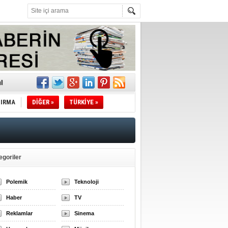
l
TIRMA
DİĞER »
TÜRKİYE »
li
sındaki
esi!
egoriler
Polemik
Teknoloji
desi!
Haber
TV
Reklamlar
Sinema