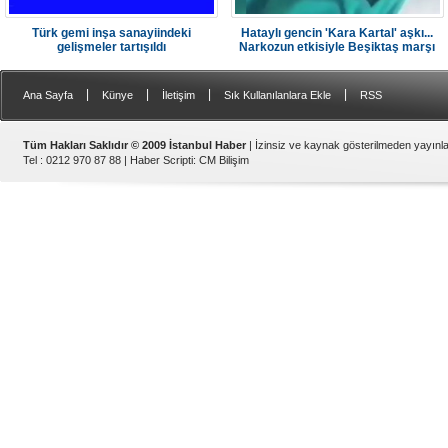
Türk gemi inşa sanayiindeki
Hataylı gencin 'Kara Kartal' aşkı...
gelişmeler tartışıldı
Narkozun etkisiyle Beşiktaş marşı
söyledi
|
|
|
|
Ana Sayfa
Künye
İletişim
Sık Kullanılanlara Ekle
RSS
Tüm Hakları Saklıdır © 2009 İstanbul Haber
| İzinsiz ve kaynak gösterilmeden yayın
Tel : 0212 970 87 88 |
Haber Scripti
:
CM Bilişim