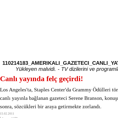
110214183_AMERIKALI_GAZETECI_CANLI_YA
Yükleyen
malvidi
. -
TV dizilerini ve programla
Canlı yayında felç geçirdi!
Los Angeles'ta, Staples Center'da Grammy Ödülleri tö
canlı yayınla bağlanan gazeteci Serene Branson, konu
sonra, sözcükleri bir araya getirmekte zorlandı.
15.02.2011