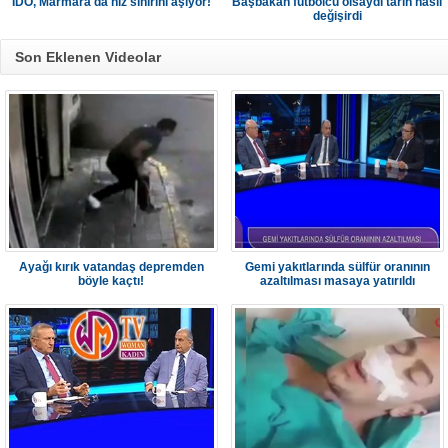
İDO, Marmara'da hız sınırını aşıyor!
Başbakan futbolcu olsaydı tarih nasıl
değişirdi
Son Eklenen Videolar
Ayağı kırık vatandaş depremden
Gemi yakıtlarında sülfür oranının
böyle kaçtı!
azaltılması masaya yatırıldı