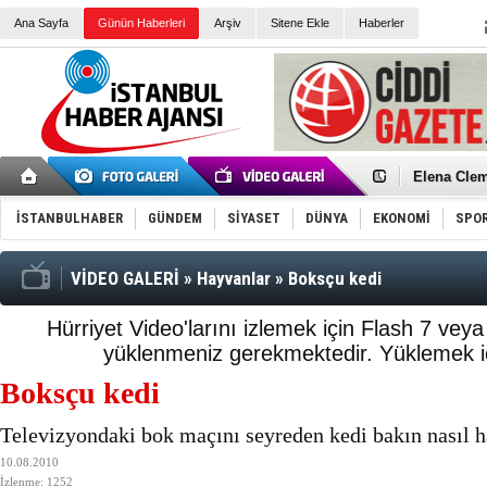
Ana Sayfa
Günün Haberleri
Arşiv
Sitene Ekle
Haberler
Elena Clem
Düşük Risk
Türk Voley
İSTANBULHABER
GÜNDEM
SİYASET
DÜNYA
EKONOMİ
SPO
Töreninde
İkinci El M
Guguk kuş
Sneaker Ay
VİDEO GALERİ
»
Hayvanlar
»
Boksçu kedi
Erkek Spor
Bakmalısın
Tommy Hilf
Hürriyet Video'larını izlemek için Flash 7 vey
Yeri
Ceza sorum
yüklenmeniz gerekmektedir.
Yüklemek iç
Kayyum ata
Ankara kuli
Boksçu kedi
Kemal Kılı
Erdoğan: “
Televizyondaki bok maçını seyreden kedi bakın nasıl ha
'Kurultay D
İtalyan Lis
10.08.2010
İzlenme: 1252