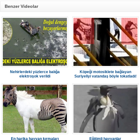
Benzer Videolar
Nehirlerdeki yüzlerce balığa
Köpeği motosiklete bağlayan
elektroşok verildi
Suriyeliyi vatandaş böyle tokatladı!
En harika hayvan kırmaları
Eğitimli hayvanlar