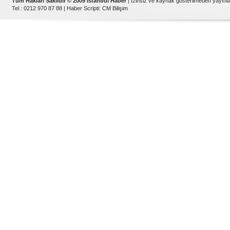
Tüm Hakları Saklıdır © 2009 İstanbul Haber
| İzinsiz ve kaynak gösterilmeden yayın
Tel : 0212 970 87 88 |
Haber Scripti
:
CM Bilişim