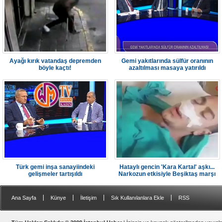
Ayağı kırık vatandaş depremden
Gemi yakıtlarında sülfür oranının
böyle kaçtı!
azaltılması masaya yatırıldı
Türk gemi inşa sanayiindeki
Hataylı gencin 'Kara Kartal' aşkı...
gelişmeler tartışıldı
Narkozun etkisiyle Beşiktaş marşı
söyledi
|
|
|
|
Ana Sayfa
Künye
İletişim
Sık Kullanılanlara Ekle
RSS