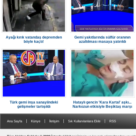
Ayağı kırık vatandaş depremden
Gemi yakıtlarında sülfür oranının
böyle kaçtı!
azaltılması masaya yatırıldı
Türk gemi inşa sanayiindeki
Hataylı gencin 'Kara Kartal' aşkı...
gelişmeler tartışıldı
Narkozun etkisiyle Beşiktaş marşı
söyledi
|
|
|
|
Ana Sayfa
Künye
İletişim
Sık Kullanılanlara Ekle
RSS