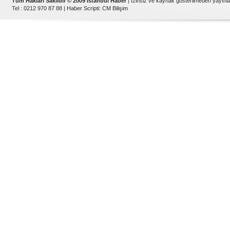
Tüm Hakları Saklıdır © 2009 İstanbul Haber
| İzinsiz ve kaynak gösterilmeden yayın
Tel : 0212 970 87 88 |
Haber Scripti
:
CM Bilişim