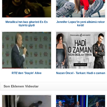
Metallica'nın bas gitaristi Es Es
Jennifer Lopez'in yeni albümü rekor
tişörtü giydi
kırdı!
RTE'den 'Stayin' Alive
Nazan Öncel - Tarkan: Hadi o zaman
Son Eklenen Videolar