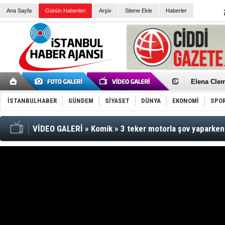
Ana Sayfa
Günün Haberleri
Arşiv
Sitene Ekle
Haberler
Elena Clem
Düşük Risk
Türk Voley
İSTANBULHABER
GÜNDEM
SİYASET
DÜNYA
EKONOMİ
SPO
Töreninde
İkinci El M
Guguk kuş
Sneaker Ay
VİDEO GALERİ
»
Komik
»
3 teker motorla şov yaparken
Erkek Spor
Bakmalısın
Tommy Hilf
Yeri
Ceza sorum
Kayyum ata
Ankara kuli
Kemal Kılı
Erdoğan: “
'Kurultay D
İtalyan Lis