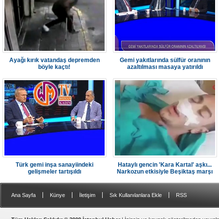
Ayağı kırık vatandaş depremden
Gemi yakıtlarında sülfür oranının
böyle kaçtı!
azaltılması masaya yatırıldı
Türk gemi inşa sanayiindeki
Hataylı gencin 'Kara Kartal' aşkı...
gelişmeler tartışıldı
Narkozun etkisiyle Beşiktaş marşı
söyledi
|
|
|
|
Ana Sayfa
Künye
İletişim
Sık Kullanılanlara Ekle
RSS