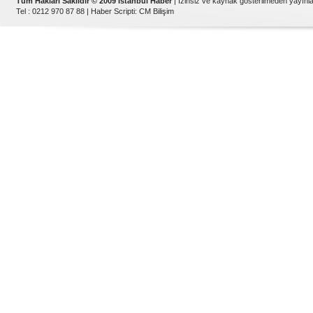
Tüm Hakları Saklıdır © 2009 İstanbul Haber
| İzinsiz ve kaynak gösterilmeden yayın
Tel : 0212 970 87 88 |
Haber Scripti
:
CM Bilişim