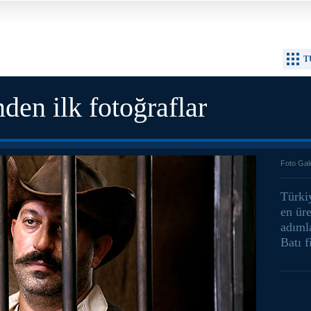
T
nden ilk fotoğraflar
Foto Gal
Türki
en ür
adıml
Batı f