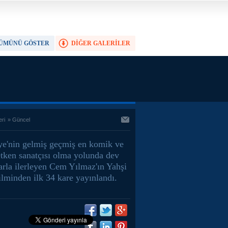
ÜMÜNÜ GÖSTER
DİĞER GALERİLER
TAM EKRAN YAP
eri
»
Güncel
ye'nin gelmiş geçmiş en komik ve
etken sanatçısı olma yolunda dev
arla ilerleyen Cem Yılmaz'ın Yahşi
ilminden ilk 34 kare yayınlandı.