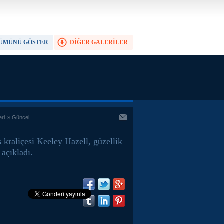
ÜMÜNÜ GÖSTER
DİĞER GALERİLER
TAM EKRAN YAP
eri
»
Güncel
 kraliçesi Keeley Hazell, güzellik
ı açıkladı.