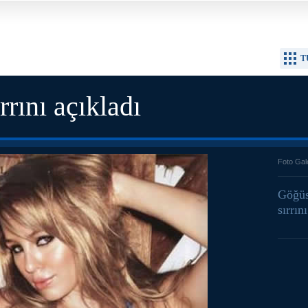
T
rrını açıkladı
Foto Gal
Göğüs
sırrın