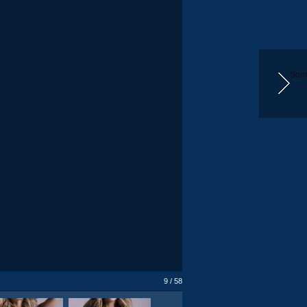
Sonr
9 / 58