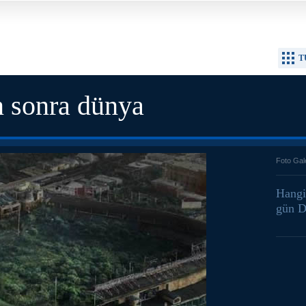
T
en sonra dünya
Foto Gal
Hangi 
gün D