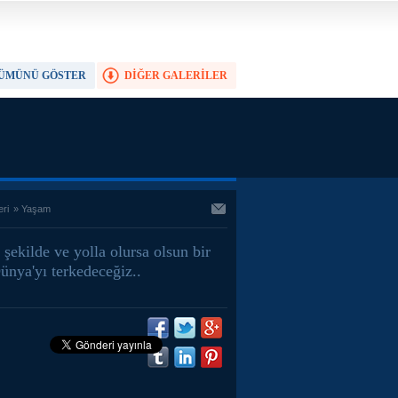
ÜMÜNÜ GÖSTER
DİĞER GALERİLER
TAM EKRAN YAP
eri
»
Yaşam
şekilde ve yolla olursa olsun bir
ünya'yı terkedeceğiz..