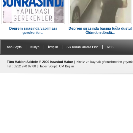
Deprem sırasında yapılması
Deprem sırasında başına tuğla düştü!
gerekenler...
Ölümden döndü...
|
|
|
|
Ana Sayfa
Künye
İletişim
Sık Kullanılanlara Ekle
RSS
Tüm Hakları Saklıdır © 2009 İstanbul Haber
| İzinsiz ve kaynak gösterilmeden yayın
Tel : 0212 970 87 88 |
Haber Scripti
:
CM Bilişim