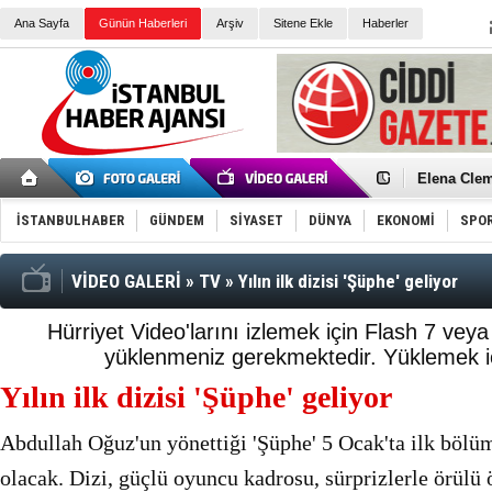
Ana Sayfa
Günün Haberleri
Arşiv
Sitene Ekle
Haberler
Elena Clem
Düşük Risk
Türk Voley
İSTANBULHABER
GÜNDEM
SİYASET
DÜNYA
EKONOMİ
SPO
Töreninde
İkinci El M
Guguk kuş
Sneaker Ay
VİDEO GALERİ
»
TV
»
Yılın ilk dizisi 'Şüphe' geliyor
Erkek Spor
Bakmalısın
Tommy Hilf
Hürriyet Video'larını izlemek için Flash 7 vey
Yeri
Ceza sorum
yüklenmeniz gerekmektedir.
Yüklemek iç
Kayyum ata
Ankara kuli
Yılın ilk dizisi 'Şüphe' geliyor
Kemal Kılı
Erdoğan: “
'Kurultay D
Abdullah Oğuz'un yönettiği 'Şüphe' 5 Ocak'ta ilk böl
İtalyan Lis
olacak. Dizi, güçlü oyuncu kadrosu, sürprizlerle örül