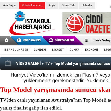
Ana Sayfa
Günün Haberleri
Arşiv
Sitene Ekle
Haberler
Türk Voley
Töreninde
İkinci El M
Guguk kuş
İSTANBULHABER
GÜNDEM
SİYASET
DÜNYA
EKONOMİ
SPO
Sneaker Ay
Erkek Spor
Bakmalısın
Tommy Hilf
VİDEO GALERİ
»
TV
»
Top Model yarışmasında sunucu 
Yeri
Ceza sorum
Kayyum ata
Hürriyet Video'larını izlemek için Flash 7 vey
Ankara kuli
yüklenmeniz gerekmektedir.
Yüklemek iç
Kemal Kılı
Erdoğan: “
Top Model yarışmasında sunucu ska
'Kurultay D
İtalyan Lis
Ece Gürel'
TV?den canlı yayınlanan Avustralya?nın Top Modeli ad
3 gözaltı:
yanlış finalist galip ilan edildi.