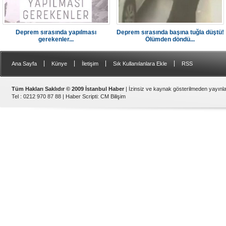
Deprem sırasında yapılması
Deprem sırasında başına tuğla düştü!
gerekenler...
Ölümden döndü...
|
|
|
|
Ana Sayfa
Künye
İletişim
Sık Kullanılanlara Ekle
RSS
Tüm Hakları Saklıdır © 2009 İstanbul Haber
| İzinsiz ve kaynak gösterilmeden yayın
Tel : 0212 970 87 88 |
Haber Scripti
:
CM Bilişim