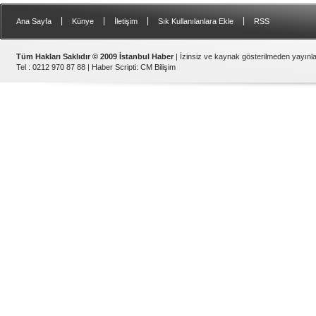
|
|
|
|
Ana Sayfa
Künye
İletişim
Sık Kullanılanlara Ekle
RSS
Tüm Hakları Saklıdır © 2009 İstanbul Haber
| İzinsiz ve kaynak gösterilmeden yayın
Tel : 0212 970 87 88 |
Haber Scripti
:
CM Bilişim