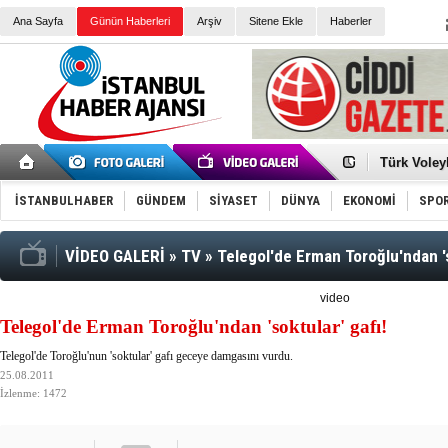
Ana Sayfa
Günün Haberleri
Arşiv
Sitene Ekle
Haberler
Türk Voley
Töreninde
İkinci El M
Guguk kuş
İSTANBULHABER
GÜNDEM
SİYASET
DÜNYA
EKONOMİ
SPO
Sneaker Ay
Erkek Spor
Bakmalısın
Tommy Hilf
VİDEO GALERİ
»
TV
»
Telegol'de Erman Toroğlu'ndan 's
Yeri
Ceza sorum
Kayyum ata
video
Ankara kuli
Telegol'de Erman Toroğlu'ndan 'soktular' gafı!
Kemal Kılı
Erdoğan: “
Telegol'de Toroğlu'nun 'soktular' gafı geceye damgasını vurdu.
'Kurultay D
25.08.2011
İtalyan Lis
İzlenme: 1472
Ece Gürel'
3 gözaltı: