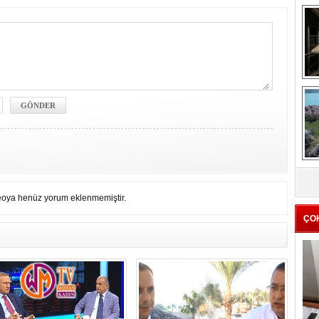
me
e
Z
ba
g
eoya henüz yorum eklenmemiştir.
ÇO