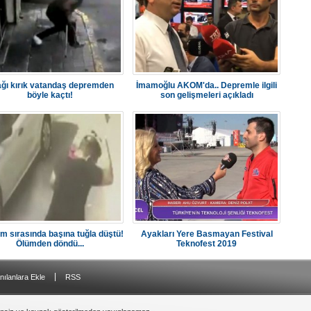
ğı kırık vatandaş depremden
İmamoğlu AKOM'da.. Depremle ilgili
böyle kaçtı!
son gelişmeleri açıkladı
m sırasında başına tuğla düştü!
Ayakları Yere Basmayan Festival
Ölümden döndü...
Teknofest 2019
|
nılanlara Ekle
RSS