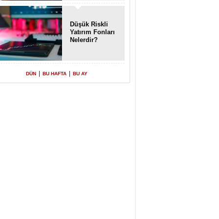
Enkaz!
Düşük Riskli
Yatırım Fonları
Nelerdir?
|
|
DÜN
BU HAFTA
BU AY