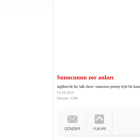
Sunucunun zor anları
ingiltere'de bir 'talk show' sunucusu jeremy kyle bir ko
12.10.2010
İzlenme: 1208