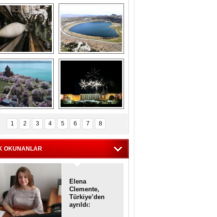
Askeri gemi 
Kapadokya'nın 
zarlığındaki terk 
'kalbi' Narlıgöl 
dilmiş gemilerin 
ilkbaharda bir başka 
etkileyici 
güzel
görüntüleri
iyaretçisiz kalan 
Haftanın 
Akdamar Adası 
fotoğrafları
1
2
3
4
5
6
7
8
dem çiçekleri ile 
örsel bir güzellik
K OKUNANLAR
Elena
Clemente,
Türkiye’den
ayrıldı:
Diplomatik