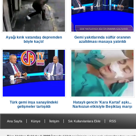
Ayağı kırık vatandaş depremden
Gemi yakıtlarında sülfür oranının
böyle kaçtı!
azaltılması masaya yatırıldı
Türk gemi inşa sanayiindeki
Hataylı gencin 'Kara Kartal' aşkı...
gelişmeler tartışıldı
Narkozun etkisiyle Beşiktaş marşı
söyledi
|
|
|
|
Ana Sayfa
Künye
İletişim
Sık Kullanılanlara Ekle
RSS