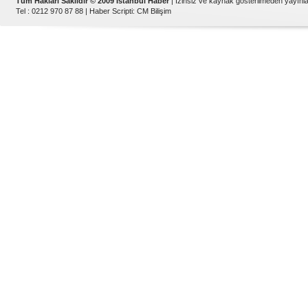
Tüm Hakları Saklıdır © 2009 İstanbul Haber
| İzinsiz ve kaynak gösterilmeden yayın
Tel : 0212 970 87 88 |
Haber Scripti
:
CM Bilişim