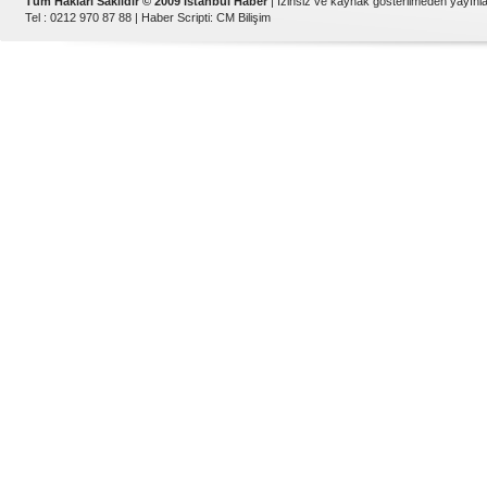
Tüm Hakları Saklıdır © 2009 İstanbul Haber
| İzinsiz ve kaynak gösterilmeden yayın
Tel : 0212 970 87 88 |
Haber Scripti
:
CM Bilişim