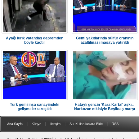
Ayağı kırık vatandaş depremden
Gemi yakıtlarında sülfür oranının
böyle kaçtı!
azaltılması masaya yatırıldı
Türk gemi inşa sanayiindeki
Hataylı gencin 'Kara Kartal' aşkı...
gelişmeler tartışıldı
Narkozun etkisiyle Beşiktaş marşı
söyledi
|
|
|
|
Ana Sayfa
Künye
İletişim
Sık Kullanılanlara Ekle
RSS