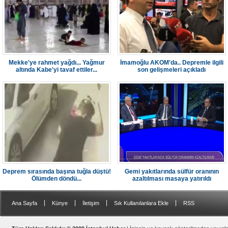
Mekke'ye rahmet yağdı... Yağmur
İmamoğlu AKOM'da.. Depremle ilgili
altında Kabe'yi tavaf ettiler...
son gelişmeleri açıkladı
Deprem sırasında başına tuğla düştü!
Gemi yakıtlarında sülfür oranının
Ölümden döndü...
azaltılması masaya yatırıldı
|
|
|
|
Ana Sayfa
Künye
İletişim
Sık Kullanılanlara Ekle
RSS