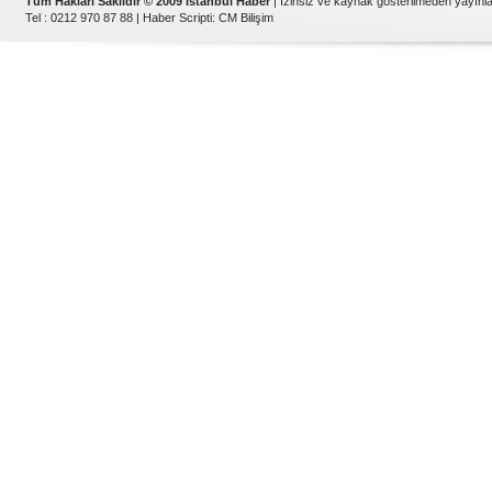
Tüm Hakları Saklıdır © 2009 İstanbul Haber
| İzinsiz ve kaynak gösterilmeden yayın
Tel : 0212 970 87 88 |
Haber Scripti
:
CM Bilişim