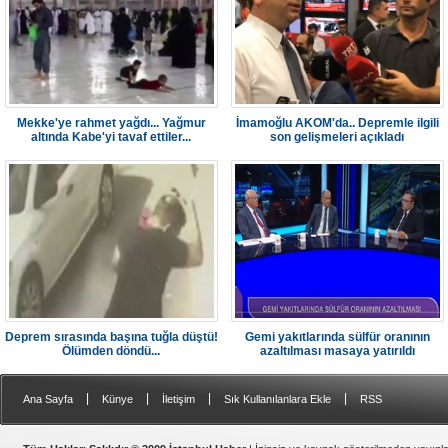
Mekke'ye rahmet yağdı... Yağmur
İmamoğlu AKOM'da.. Depremle ilgili
altında Kabe'yi tavaf ettiler...
son gelişmeleri açıkladı
Deprem sırasında başına tuğla düştü!
Gemi yakıtlarında sülfür oranının
Ölümden döndü...
azaltılması masaya yatırıldı
|
|
|
|
Ana Sayfa
Künye
İletişim
Sık Kullanılanlara Ekle
RSS