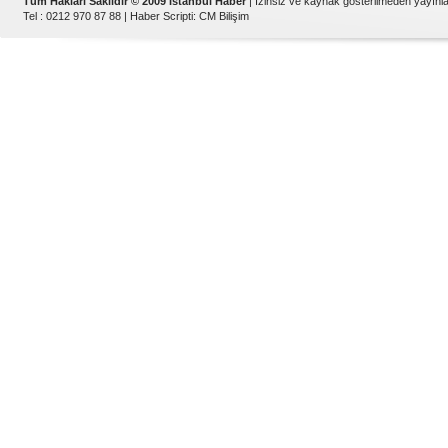
Tüm Hakları Saklıdır © 2009 İstanbul Haber
| İzinsiz ve kaynak gösterilmeden yayın
Tel : 0212 970 87 88 |
Haber Scripti
:
CM Bilişim