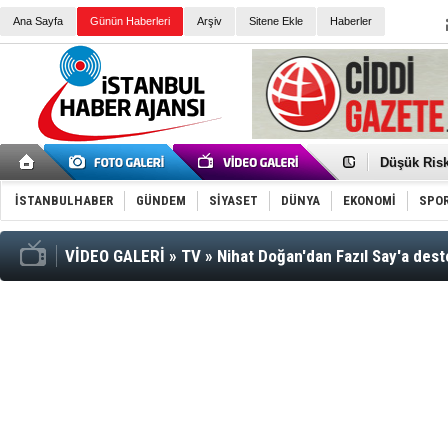
Ana Sayfa
Günün Haberleri
Arşiv
Sitene Ekle
Haberler
Düşük Risk
Türk Voley
Töreninde
İkinci El M
İSTANBULHABER
GÜNDEM
SİYASET
DÜNYA
EKONOMİ
SPO
Guguk kuş
Sneaker Ay
Erkek Spor
VİDEO GALERİ
»
TV
»
Nihat Doğan'dan Fazıl Say'a dest
Bakmalısın
Tommy Hilf
Yeri
Ceza sorum
Kayyum ata
Ankara kuli
Kemal Kılı
Erdoğan: “
'Kurultay D
İtalyan Lis
Ece Gürel'