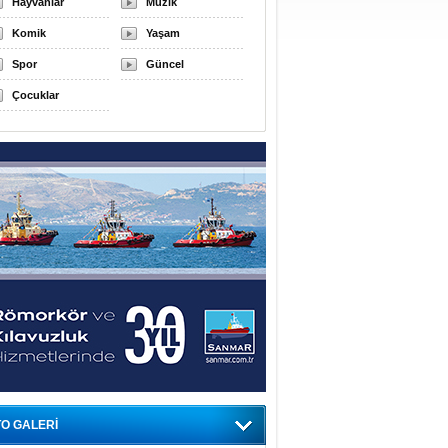
Hayvanlar
Müzik
Komik
Yaşam
Spor
Güncel
Çocuklar
O GALERİ