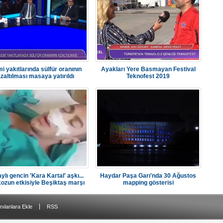
i yakıtlarında sülfür oranının
Ayakları Yere Basmayan Festival
zaltılması masaya yatırıldı
Teknofest 2019
ylı gencin 'Kara Kartal' aşkı...
Haydar Paşa Garı'nda 30 Ağustos
ozun etkisiyle Beşiktaş marşı
mapping gösterisi
söyledi
|
nılanlara Ekle
RSS