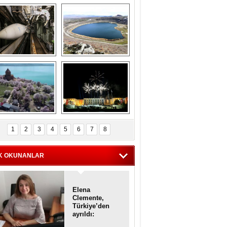
Askeri gemi 
Kapadokya'nın 
zarlığındaki terk 
'kalbi' Narlıgöl 
dilmiş gemilerin 
ilkbaharda bir başka 
etkileyici 
güzel
görüntüleri
iyaretçisiz kalan 
Haftanın 
Akdamar Adası 
fotoğrafları
1
2
3
4
5
6
7
8
dem çiçekleri ile 
örsel bir güzellik
K OKUNANLAR
Elena
Clemente,
Türkiye’den
ayrıldı:
Diplomatik