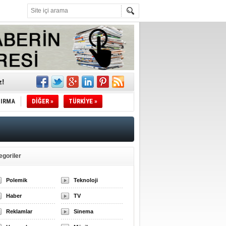
z!
l
TIRMA
DİĞER »
TÜRKİYE »
li
sındaki
egoriler
esi!
Polemik
Teknoloji
Haber
TV
desi!
Reklamlar
Sinema