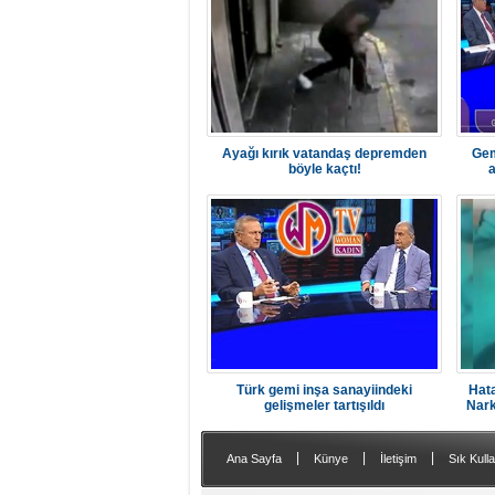
Ayağı kırık vatandaş depremden
Gem
böyle kaçtı!
a
Türk gemi inşa sanayiindeki
Hata
gelişmeler tartışıldı
Nark
|
|
|
Ana Sayfa
Künye
İletişim
Sık Kulla