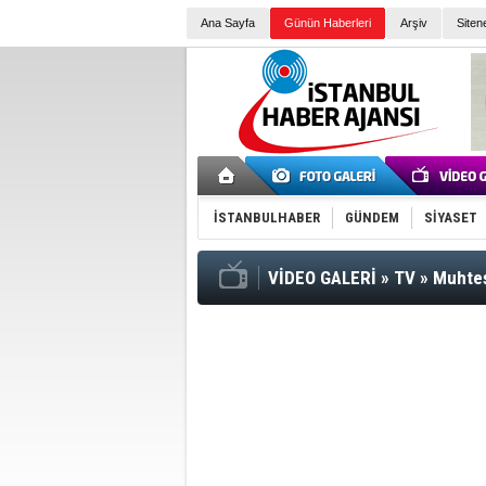
Ana Sayfa
Günün Haberleri
Arşiv
Siten
İSTANBULHABER
GÜNDEM
SİYASET
VİDEO GALERİ
»
TV
»
Muhteş