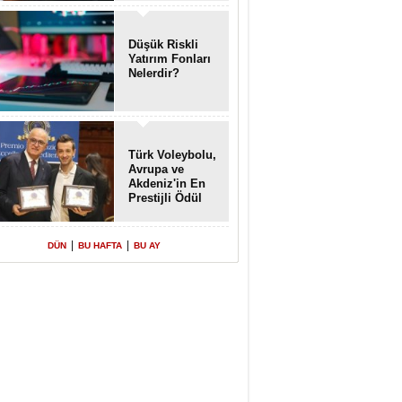
Enkaz!
Düşük Riskli
Yatırım Fonları
Nelerdir?
Türk Voleybolu,
Avrupa ve
Akdeniz'in En
Prestijli Ödül
Töreninde
Yeniden Onur
Konuğu
|
|
DÜN
BU HAFTA
BU AY