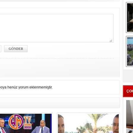
me
e
Z
ba
g
eoya henüz yorum eklenmemiştir.
ÇO