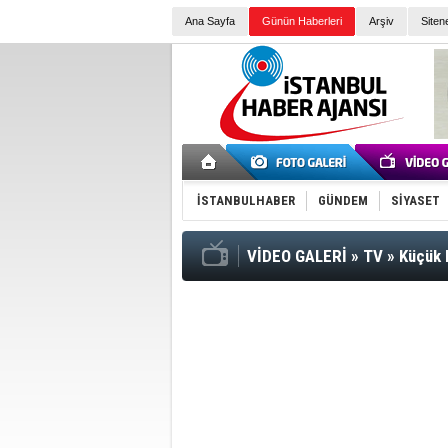
Ana Sayfa
Günün Haberleri
Arşiv
Siten
İSTANBULHABER
GÜNDEM
SİYASET
VİDEO GALERİ
»
TV
»
Küçük 