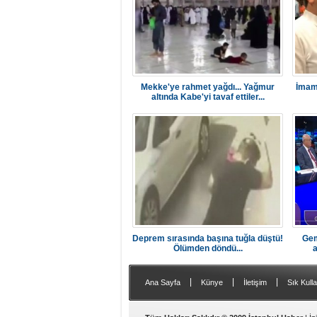
Mekke'ye rahmet yağdı... Yağmur
İmamo
altında Kabe'yi tavaf ettiler...
Deprem sırasında başına tuğla düştü!
Gem
Ölümden döndü...
a
|
|
|
Ana Sayfa
Künye
İletişim
Sık Kulla