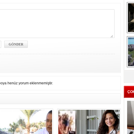
me
e
Z
ba
g
eoya henüz yorum eklenmemiştir.
ÇO