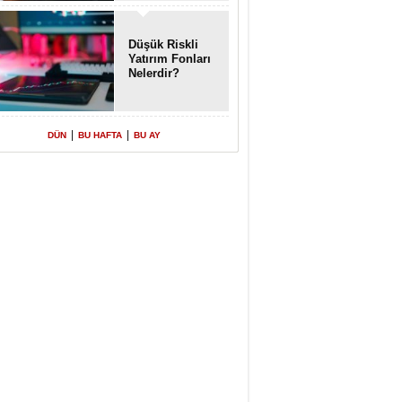
Enkaz!
Düşük Riskli
Yatırım Fonları
Nelerdir?
|
|
DÜN
BU HAFTA
BU AY