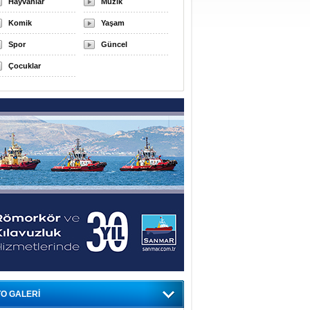
Hayvanlar
Müzik
Komik
Yaşam
Spor
Güncel
Çocuklar
O GALERİ