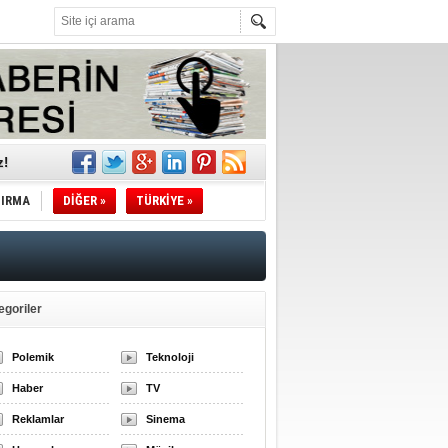
z!
l
TIRMA
DİĞER »
TÜRKİYE »
li
sındaki
egoriler
esi!
Polemik
Teknoloji
Haber
TV
desi!
Reklamlar
Sinema