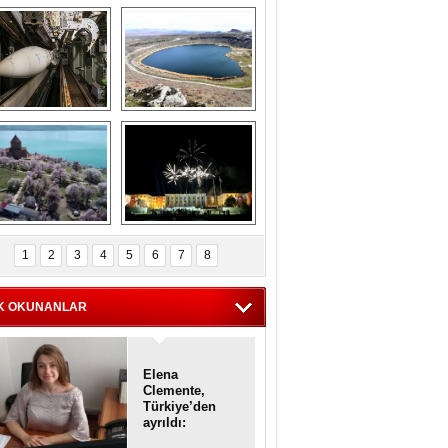
Askeri gemi 
Kapadokya'nın 
zarlığındaki terk 
'kalbi' Narlıgöl 
dilmiş gemilerin 
ilkbaharda bir başka 
etkileyici 
güzel
görüntüleri
iyaretçisiz kalan 
Haftanın 
Akdamar Adası 
fotoğrafları
1
2
3
4
5
6
7
8
dem çiçekleri ile 
örsel bir güzellik
K OKUNANLAR
Elena
Clemente,
Türkiye’den
ayrıldı:
Diplomatik