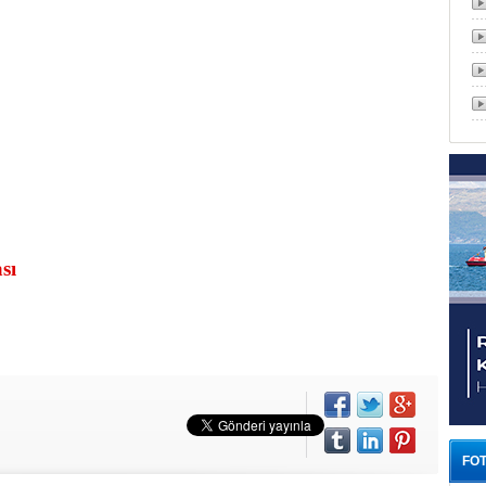
sı
FOT