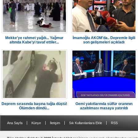
Mekke'ye rahmet yağdı... Yağmur
İmamoğlu AKOM'da.. Depremle ilgili
altında Kabe'yi tavaf ettiler...
son gelişmeleri açıkladı
Deprem sırasında başına tuğla düştü!
Gemi yakıtlarında sülfür oranının
Ölümden döndü...
azaltılması masaya yatırıldı
|
|
|
|
Ana Sayfa
Künye
İletişim
Sık Kullanılanlara Ekle
RSS