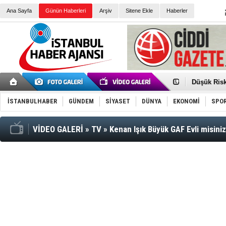
Ana Sayfa
Günün Haberleri
Arşiv
Sitene Ekle
Haberler
Düşük Risk
Türk Voley
Töreninde
İkinci El M
İSTANBULHABER
GÜNDEM
SİYASET
DÜNYA
EKONOMİ
SPO
Guguk kuş
Sneaker Ay
Erkek Spor
VİDEO GALERİ
»
TV
»
Kenan Işık Büyük GAF Evli misiniz
Bakmalısın
Tommy Hilf
Yeri
Ceza sorum
Kayyum ata
Ankara kuli
Kemal Kılı
Erdoğan: “
'Kurultay D
İtalyan Lis
Ece Gürel'