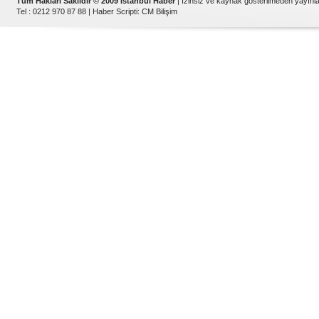
Tüm Hakları Saklıdır © 2009 İstanbul Haber
| İzinsiz ve kaynak gösterilmeden yayın
Tel : 0212 970 87 88 |
Haber Scripti
:
CM Bilişim