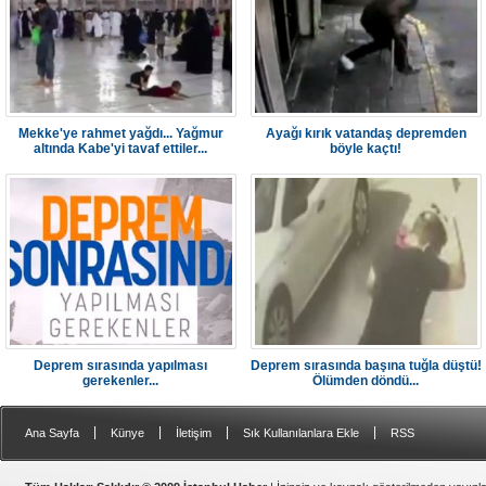
Mekke'ye rahmet yağdı... Yağmur
Ayağı kırık vatandaş depremden
altında Kabe'yi tavaf ettiler...
böyle kaçtı!
Deprem sırasında yapılması
Deprem sırasında başına tuğla düştü!
gerekenler...
Ölümden döndü...
|
|
|
|
Ana Sayfa
Künye
İletişim
Sık Kullanılanlara Ekle
RSS