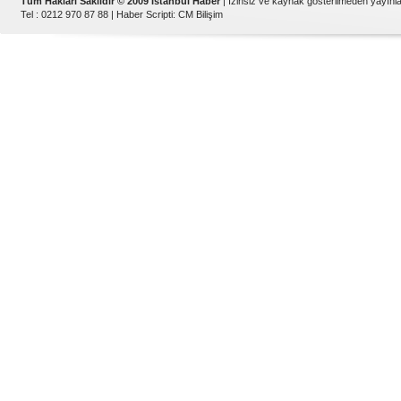
Tüm Hakları Saklıdır © 2009 İstanbul Haber
| İzinsiz ve kaynak gösterilmeden yayın
Tel : 0212 970 87 88 |
Haber Scripti
:
CM Bilişim