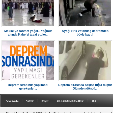
Mekke'ye rahmet yağdı... Yağmur
Ayağı kırık vatandaş depremden
altında Kabe'yi tavaf ettiler...
böyle kaçtı!
Deprem sırasında yapılması
Deprem sırasında başına tuğla düştü!
gerekenler...
Ölümden döndü...
|
|
|
|
Ana Sayfa
Künye
İletişim
Sık Kullanılanlara Ekle
RSS