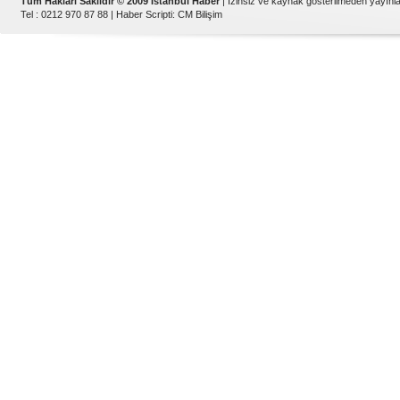
Tüm Hakları Saklıdır © 2009 İstanbul Haber
| İzinsiz ve kaynak gösterilmeden yayın
Tel : 0212 970 87 88 |
Haber Scripti
:
CM Bilişim