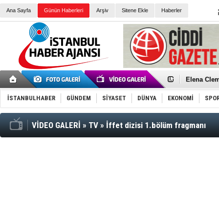
Ana Sayfa
Günün Haberleri
Arşiv
Sitene Ekle
Haberler
Elena Clem
Düşük Risk
Türk Voley
İSTANBULHABER
GÜNDEM
SİYASET
DÜNYA
EKONOMİ
SPO
Töreninde
İkinci El M
Guguk kuş
Sneaker Ay
VİDEO GALERİ
»
TV
»
İffet dizisi 1.bölüm fragmanı
Erkek Spor
Bakmalısın
Tommy Hilf
Yeri
Ceza sorum
Kayyum ata
Ankara kuli
Kemal Kılı
Erdoğan: “
'Kurultay D
İtalyan Lis