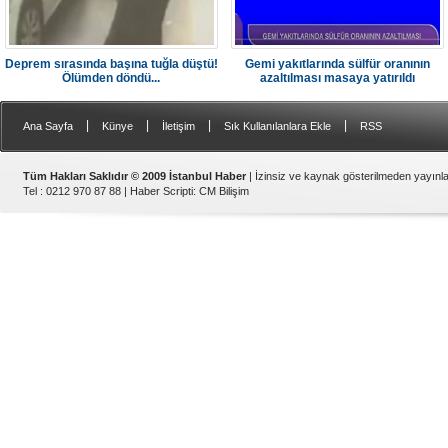
Deprem sırasında başına tuğla düştü!
Gemi yakıtlarında sülfür oranının
Ölümden döndü...
azaltılması masaya yatırıldı
|
|
|
|
Ana Sayfa
Künye
İletişim
Sık Kullanılanlara Ekle
RSS
Tüm Hakları Saklıdır © 2009 İstanbul Haber
| İzinsiz ve kaynak gösterilmeden yayın
Tel : 0212 970 87 88 |
Haber Scripti
:
CM Bilişim