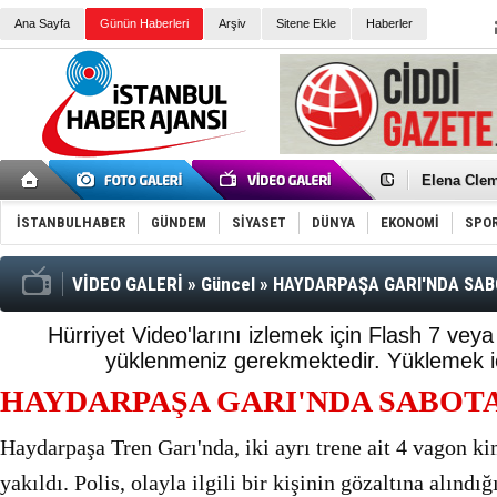
Ana Sayfa
Günün Haberleri
Arşiv
Sitene Ekle
Haberler
Elena Clem
Düşük Risk
Türk Voley
İSTANBULHABER
GÜNDEM
SİYASET
DÜNYA
EKONOMİ
SPO
Töreninde
İkinci El M
Guguk kuş
Sneaker Ay
VİDEO GALERİ
»
Güncel
»
HAYDARPAŞA GARI'NDA SAB
Erkek Spor
Bakmalısın
Tommy Hilf
Hürriyet Video'larını izlemek için Flash 7 vey
Yeri
Ceza sorum
yüklenmeniz gerekmektedir.
Yüklemek iç
Kayyum ata
Ankara kuli
HAYDARPAŞA GARI'NDA SABOT
Kemal Kılı
Erdoğan: “
'Kurultay D
Haydarpaşa Tren Garı'nda, iki ayrı trene ait 4 vagon kim
İtalyan Lis
yakıldı. Polis, olayla ilgili bir kişinin gözaltına alındığ