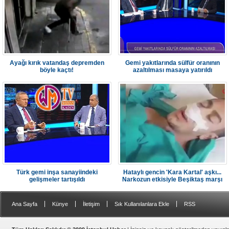
Ayağı kırık vatandaş depremden
Gemi yakıtlarında sülfür oranının
böyle kaçtı!
azaltılması masaya yatırıldı
Türk gemi inşa sanayiindeki
Hataylı gencin 'Kara Kartal' aşkı...
gelişmeler tartışıldı
Narkozun etkisiyle Beşiktaş marşı
söyledi
|
|
|
|
Ana Sayfa
Künye
İletişim
Sık Kullanılanlara Ekle
RSS