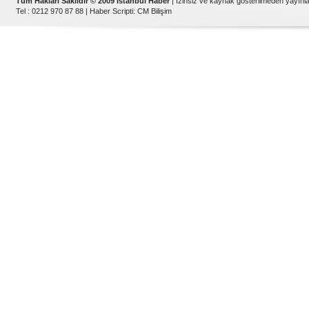
Tüm Hakları Saklıdır © 2009 İstanbul Haber
| İzinsiz ve kaynak gösterilmeden yayın
Tel : 0212 970 87 88 |
Haber Scripti
:
CM Bilişim