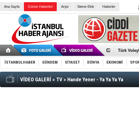
Ana Sayfa
Günün Haberleri
Arşiv
Sitene Ekle
Haberler
Türk Voley
Töreninde
İkinci El M
Guguk kuş
İSTANBULHABER
GÜNDEM
SİYASET
DÜNYA
EKONOMİ
SPO
Sneaker Ay
Erkek Spor
Bakmalısın
Tommy Hilf
VİDEO GALERİ
»
TV
»
Hande Yener - Ya Ya Ya Ya
Yeri
Ceza sorum
Kayyum ata
Ankara kuli
Kemal Kılı
Erdoğan: “
'Kurultay D
İtalyan Lis
Ece Gürel'
3 gözaltı: