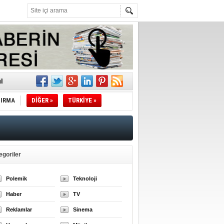
l
TIRMA
DİĞER »
TÜRKİYE »
li
sındaki
esi!
egoriler
Polemik
Teknoloji
desi!
Haber
TV
Reklamlar
Sinema