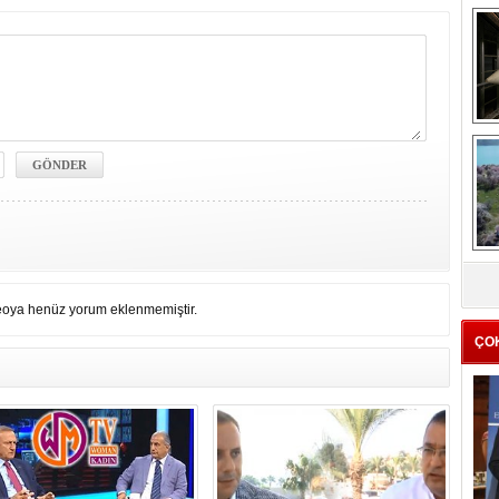
me
e
Z
ba
g
eoya henüz yorum eklenmemiştir.
ÇO