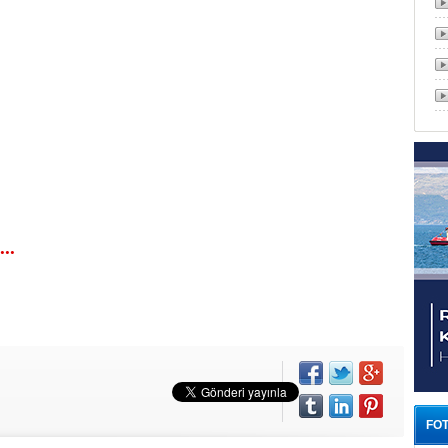
..
FOT