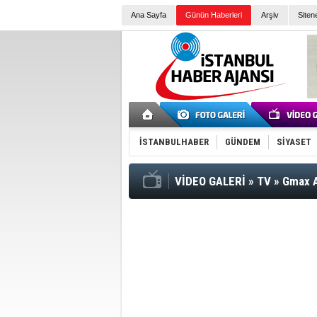
Ana Sayfa
Günün Haberleri
Arşiv
Siten
İSTANBULHABER
GÜNDEM
SİYASET
VİDEO GALERİ
»
TV
»
Gmax A