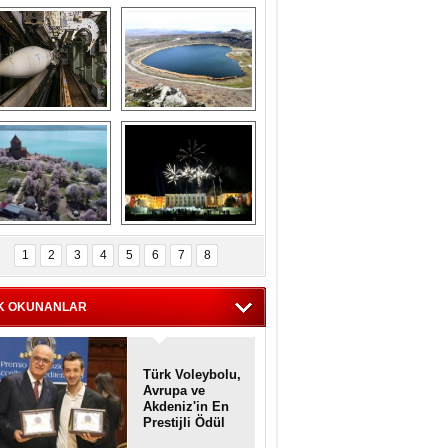
Askeri gemi 
Kapadokya'nın 
zarlığındaki terk 
'kalbi' Narlıgöl 
dilmiş gemilerin 
ilkbaharda bir başka 
etkileyici 
güzel
görüntüleri
iyaretçisiz kalan 
Haftanın 
Akdamar Adası 
fotoğrafları
1
2
3
4
5
6
7
8
dem çiçekleri ile 
örsel bir güzellik
K OKUNANLAR
Türk Voleybolu,
Avrupa ve
Akdeniz'in En
Prestijli Ödül
Töreninde