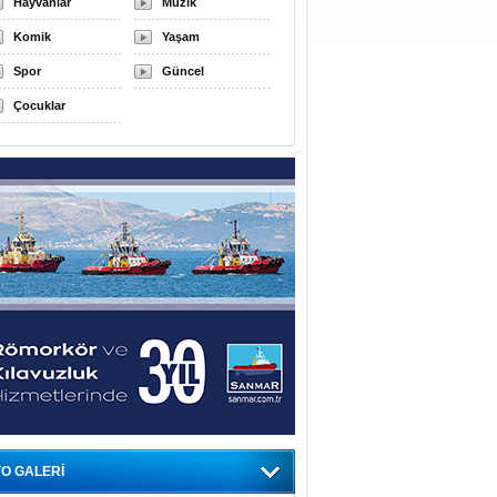
Hayvanlar
Müzik
Komik
Yaşam
Spor
Güncel
Çocuklar
O GALERİ