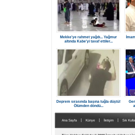
Mekke'ye rahmet yağdı... Yağmur
İmamo
altında Kabe'yi tavaf ettiler...
Deprem sırasında başına tuğla düştü!
Gem
Ölümden döndü...
a
|
|
|
Ana Sayfa
Künye
İletişim
Sık Kulla