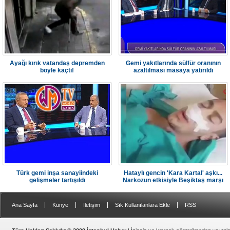
Ayağı kırık vatandaş depremden
Gemi yakıtlarında sülfür oranının
böyle kaçtı!
azaltılması masaya yatırıldı
Türk gemi inşa sanayiindeki
Hataylı gencin 'Kara Kartal' aşkı...
gelişmeler tartışıldı
Narkozun etkisiyle Beşiktaş marşı
söyledi
|
|
|
|
Ana Sayfa
Künye
İletişim
Sık Kullanılanlara Ekle
RSS