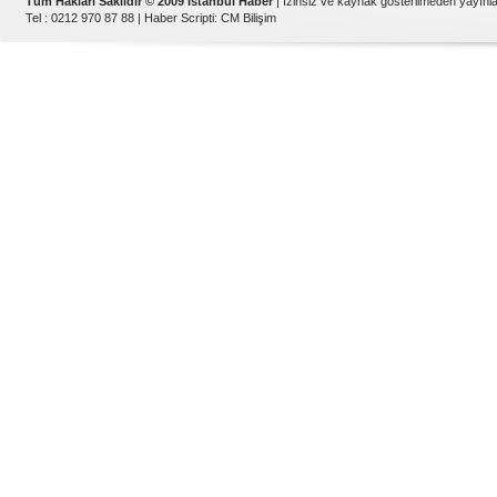
Tüm Hakları Saklıdır © 2009 İstanbul Haber
| İzinsiz ve kaynak gösterilmeden yayın
Tel : 0212 970 87 88 |
Haber Scripti
:
CM Bilişim