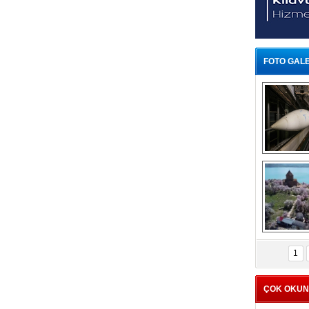
FOTO GALE
Askeri
mezarlığın
edilmiş g
etkil
görün
Ziyaretçi
Akdamar
1
badem çiçe
görsel bi
ÇOK OKU