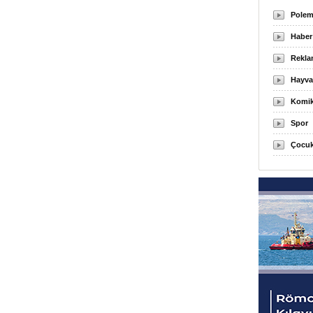
Polem
Haber
Rekla
Hayva
Komi
Spor
Çocuk