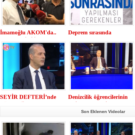
İmamoğlu AKOM'da..
Deprem sırasında
Depremle ilgili son
yapılması gerekenler...
gelişmeleri açıkladı
SEYİR DEFTERİ’nde
Denizcilik öğrencilerinin
Türk Boğazları tartışıldı
staj problemleri masaya
yatırıldı
Son Eklenen Videolar