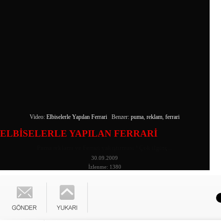
Video:
Elbiselerle Yapılan Ferrari
Benzer:
puma
,
reklam
,
ferrari
ELBİSELERLE YAPILAN FERRARİ
Puma reklamı ve Ferrari yakıştırması ! Çok ilginç...
30.09.2009
İzlenme: 1380