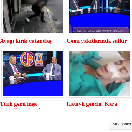
Ayağı kırık vatandaş
Gemi yakıtlarında sülfür
depremden böyle kaçtı!
oranının azaltılması
masaya yatırıldı
Türk gemi inşa
Hataylı gencin 'Kara
sanayiindeki gelişmeler
Kartal' aşkı... Narkozun
tartışıldı
etkisiyle Beşiktaş marşı
söyledi
Kategoriler