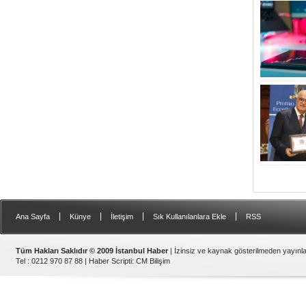
|
|
|
|
Ana Sayfa
Künye
İletişim
Sık Kullanılanlara Ekle
RSS
Tüm Hakları Saklıdır © 2009 İstanbul Haber
| İzinsiz ve kaynak gösterilmeden yayın
Tel : 0212 970 87 88 |
Haber Scripti
:
CM Bilişim