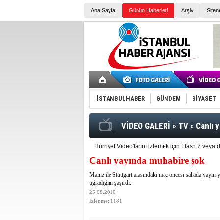
Ana Sayfa
Günün Haberleri
Arşiv
Siten
İSTANBULHABER
GÜNDEM
SİYASET
VİDEO GALERİ
»
TV
»
Canlı 
Hürriyet Video'larını izlemek için Flash 7 vey
Canlı yayında muhabire şok
Mainz ile Stuttgart arasındaki maç öncesi sahada yayın
uğradığını şaşırdı.
25.08.2010
İzlenme: 1181