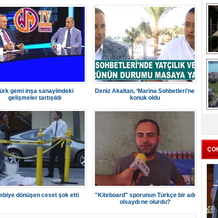
me
e
ürk gemi inşa sanayiindeki
Deniz Akaltan, ‘Marina Sohbetleri’ne
gelişmeler tartışıldı
konuk oldu
Z
ba
g
ÇO
biye dönüşen ceset şok etti
"Kiteboard" sporunun Türkçe bir adı
olsaydı ne olurdu?