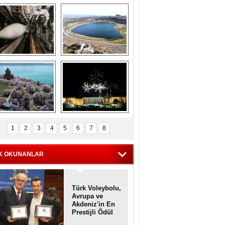
Askeri gemi 
Kapadokya'nın 
zarlığındaki terk 
'kalbi' Narlıgöl 
dilmiş gemilerin 
ilkbaharda bir başka 
etkileyici 
güzel
görüntüleri
iyaretçisiz kalan 
Haftanın 
Akdamar Adası 
fotoğrafları
1
2
3
4
5
6
7
8
dem çiçekleri ile 
örsel bir güzellik
K OKUNANLAR
Türk Voleybolu,
Avrupa ve
Akdeniz'in En
Prestijli Ödül
Töreninde