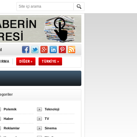
l
TIRMA
DİĞER »
TÜRKİYE »
li
sındaki
esi!
egoriler
Polemik
Teknoloji
desi!
Haber
TV
Reklamlar
Sinema