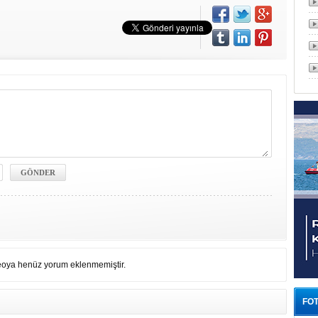
eoya henüz yorum eklenmemiştir.
FOT