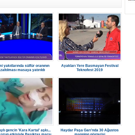
i yakıtlarında sülfür oranının
Ayakları Yere Basmayan Festival
zaltılması masaya yatırıldı
Teknofest 2019
ylı gencin 'Kara Kartal' aşkı...
Haydar Paşa Garı'nda 30 Ağustos
ozun etkisiyle Beşiktaş marşı
mapping gösterisi