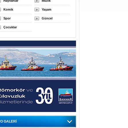
Hayvanlar
Müzik
Komik
Yaşam
Spor
Güncel
Çocuklar
O GALERİ