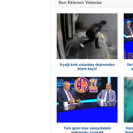
Son Eklenen Videolar
Ayağı kırık vatandaş depremden
Gem
böyle kaçtı!
a
Türk gemi inşa sanayiindeki
Hata
gelişmeler tartışıldı
Nark