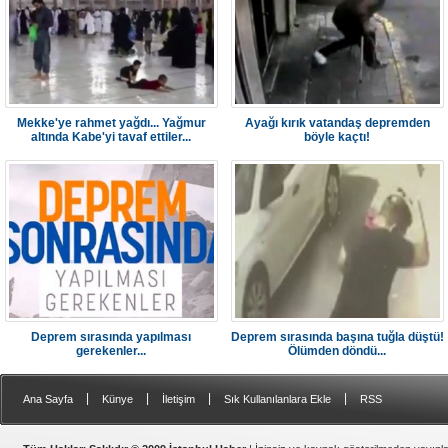
Mekke'ye rahmet yağdı... Yağmur
Ayağı kırık vatandaş depremden
altında Kabe'yi tavaf ettiler...
böyle kaçtı!
Deprem sırasında yapılması
Deprem sırasında başına tuğla düştü!
gerekenler...
Ölümden döndü...
|
|
|
|
Ana Sayfa
Künye
İletişim
Sık Kullanılanlara Ekle
RSS