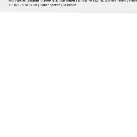
Tüm Hakları Saklıdır © 2009 İstanbul Haber
| İzinsiz ve kaynak gösterilmeden yayın
Tel : 0212 970 87 88 |
Haber Scripti
:
CM Bilişim