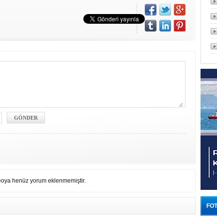
eoya henüz yorum eklenmemiştir.
FOT