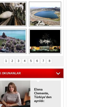
Askeri gemi 
Kapadokya'nın 
zarlığındaki terk 
'kalbi' Narlıgöl 
dilmiş gemilerin 
ilkbaharda bir başka 
etkileyici 
güzel
görüntüleri
iyaretçisiz kalan 
Haftanın 
Akdamar Adası 
fotoğrafları
1
2
3
4
5
6
7
8
dem çiçekleri ile 
örsel bir güzellik
K OKUNANLAR
Elena
Clemente,
Türkiye’den
ayrıldı:
Diplomatik