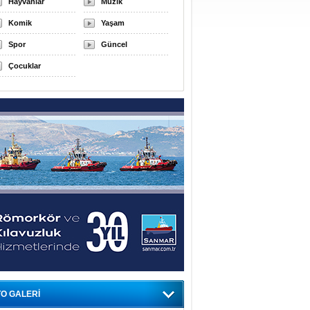
Hayvanlar
Müzik
Komik
Yaşam
Spor
Güncel
Çocuklar
O GALERİ