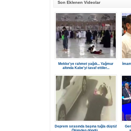
Son Eklenen Videolar
Mekke'ye rahmet yağdı... Yağmur
İmamo
altında Kabe'yi tavaf ettiler...
Deprem sırasında başına tuğla düştü!
Gem
Ölümden döndü...
a