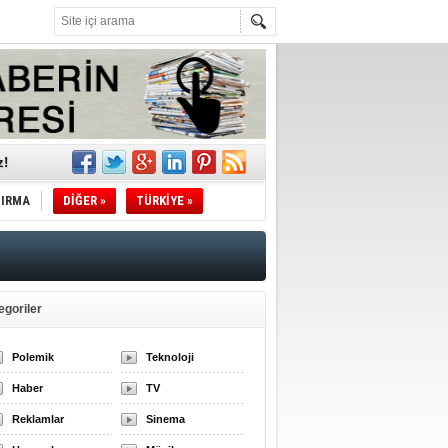
z!
l
TIRMA
DİĞER »
TÜRKİYE »
li
sındaki
egoriler
esi!
Polemik
Teknoloji
Haber
TV
desi!
Reklamlar
Sinema