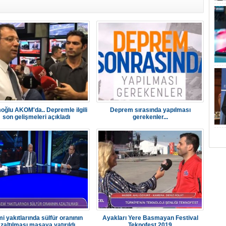
ğlu AKOM'da.. Depremle ilgili
Deprem sırasında yapılması
son gelişmeleri açıkladı
gerekenler...
i yakıtlarında sülfür oranının
Ayakları Yere Basmayan Festival
zaltılması masaya yatırıldı
Teknofest 2019