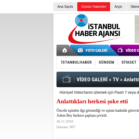
Ana Sayfa
Günün Haberleri
Arşiv
Siten
İSTANBULHABER
GÜNDEM
SİYASET
VİDEO GALERİ
»
TV
»
Anlattı
Hürriyet Video'larını izlemek için Flash 7 vey
Anlattıkları herkesi şoke etti
Önceki eşinden ilgi görmediği ve eşinin kadınlık görevini
Adem Bey herkesi şaşkına çevirdi.
26.11.2010
İzlenme: 907