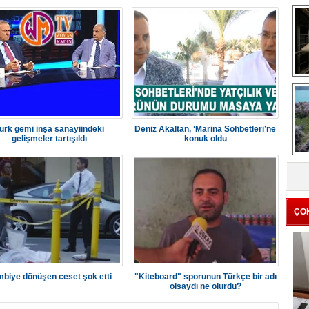
me
e
ürk gemi inşa sanayiindeki
Deniz Akaltan, ‘Marina Sohbetleri’ne
gelişmeler tartışıldı
konuk oldu
Z
ba
g
ÇO
biye dönüşen ceset şok etti
"Kiteboard" sporunun Türkçe bir adı
olsaydı ne olurdu?