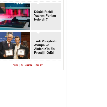
Enkaz!
Düşük Riskli
Yatırım Fonları
Nelerdir?
Türk Voleybolu,
Avrupa ve
Akdeniz'in En
Prestijli Ödül
Töreninde
Yeniden Onur
Konuğu
|
|
DÜN
BU HAFTA
BU AY