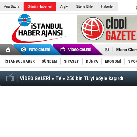
Ana Sayfa
Günün Haberleri
Arşiv
Sitene Ekle
Haberler
Elena Clem
Düşük Risk
Türk Voley
İSTANBULHABER
GÜNDEM
SİYASET
DÜNYA
EKONOMİ
SPO
Töreninde
İkinci El M
Guguk kuş
Sneaker Ay
VİDEO GALERİ
»
TV
»
250 bin TL'yi böyle kaçırdı
Erkek Spor
Bakmalısın
Tommy Hilf
Yeri
Ceza sorum
Kayyum ata
Ankara kuli
Kemal Kılı
Erdoğan: “
'Kurultay D
İtalyan Lis