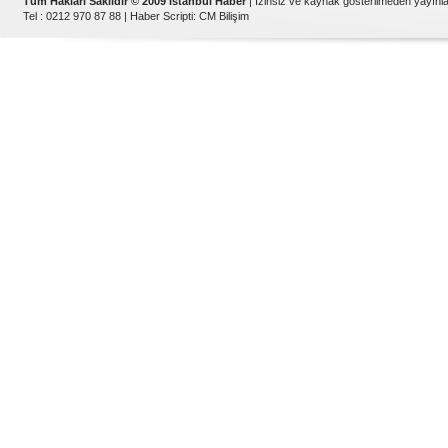
Tüm Hakları Saklıdır © 2009 İstanbul Haber
| İzinsiz ve kaynak gösterilmeden yayın
Tel : 0212 970 87 88 |
Haber Scripti
:
CM Bilişim