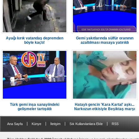
Ayağı kırık vatandaş depremden
Gemi yakıtlarında sülfür oranının
böyle kaçtı!
azaltılması masaya yatırıldı
Türk gemi inşa sanayiindeki
Hataylı gencin 'Kara Kartal' aşkı...
gelişmeler tartışıldı
Narkozun etkisiyle Beşiktaş marşı
söyledi
|
|
|
|
Ana Sayfa
Künye
İletişim
Sık Kullanılanlara Ekle
RSS