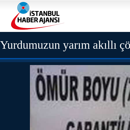
Yurdumuzun yarım akıllı ç