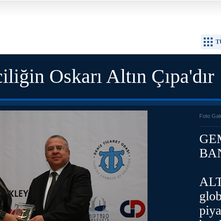
T
iliğin Oskarı Altın Çıpa'dır
Foto Gal
GE
BA
ALT
glob
piy