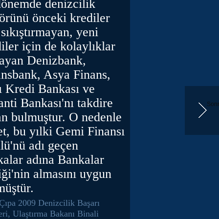
dönemde denizcilik
örünü önceki krediler
 sıkıştırmayan, yeni
iler için de kolaylıklar
layan Denizbank,
ansbank, Asya Finans,
ı Kredi Bankası ve
nti Bankası'nı takdire
Sonr
an bulmuştur. O nedenle
t, bu yılki Gemi Finansı
lü'nü adı geçen
kalar adına Bankalar
iği'nin almasını uygun
müştür.
 Çıpa 2009 Denizcilik Başarı
eri, Ulaştırma Bakanı Binali