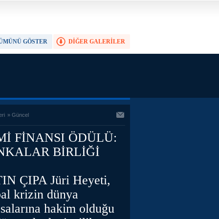
ÜMÜNÜ GÖSTER
DİĞER GALERİLER
TAM EKRAN YAP
eri
»
Güncel
Mİ FİNANSI ÖDÜLÜ:
NKALAR BİRLİĞİ
IN ÇIPA Jüri Heyeti,
al krizin dünya
asalarına hakim olduğu