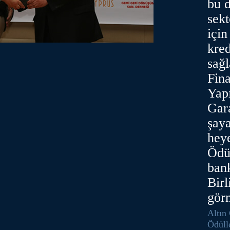
bu 
sekt
için
kred
sağ
Fin
Yap
Gara
şay
heye
Ödü
ban
Birl
gör
Altın
Ödüll