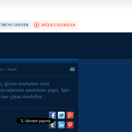
ÜMÜNÜ GÖSTER
DİĞER GALERİLER
TAM EKRAN YAP
eri
»
Yaşam
iç giyim markaları yeni
iyonlarının tanıtımını yaptı. İşte
 öne çıkan modeller...