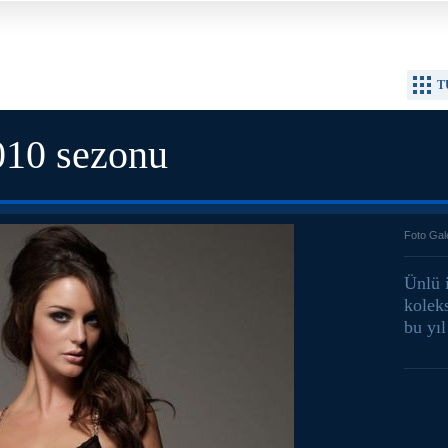
T
010 sezonu
Foto Gal
Ünlü 
koleks
bu yıl