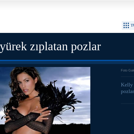
T
yürek zıplatan pozlar
Foto Gal
Kelly
pozlar