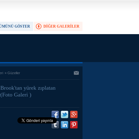
ÜMÜNÜ GÖSTER
DİĞER GALERİLER
TAM EKRAN YAP
eri
»
Güzeller
 Brook'tan yürek zıplatan
(Foto Galeri )