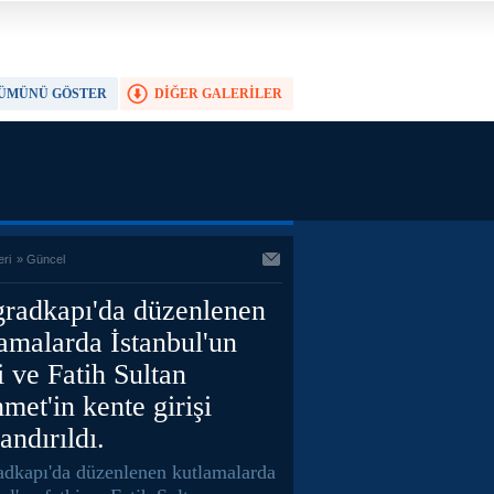
ÜMÜNÜ GÖSTER
DİĞER GALERİLER
TAM EKRAN YAP
eri
»
Güncel
gradkapı'da düzenlenen
amalarda İstanbul'un
i ve Fatih Sultan
et'in kente girişi
andırıldı.
adkapı'da düzenlenen kutlamalarda