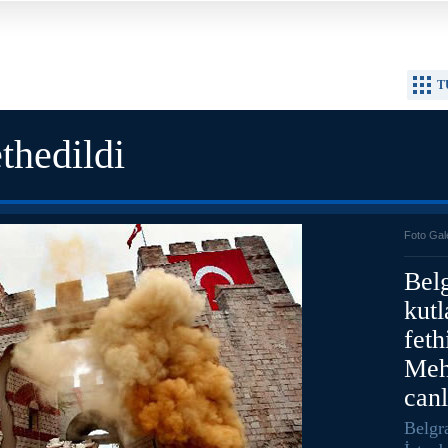
T
thedildi
Foto Gal
Bel
kutl
feth
Mehm
canl
Belgr