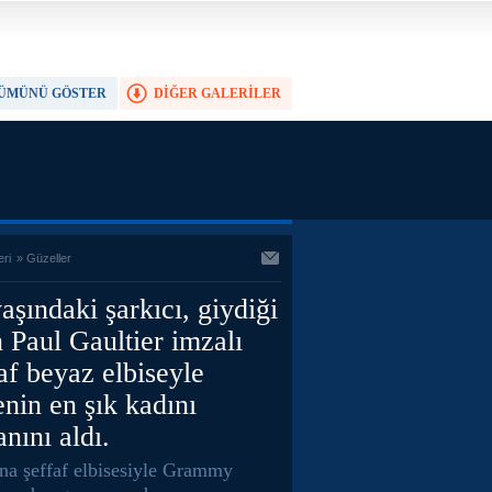
ÜMÜNÜ GÖSTER
DİĞER GALERİLER
TAM EKRAN YAP
eri
»
Güzeller
aşındaki şarkıcı, giydiği
 Paul Gaultier imzalı
af beyaz elbiseyle
nin en şık kadını
nını aldı.
na şeffaf elbisesiyle Grammy