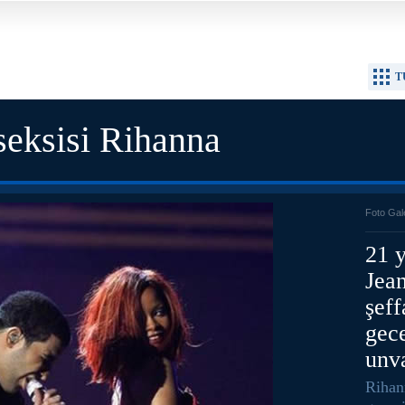
T
eksisi Rihanna
Foto Gal
21 y
Jean
şeff
gece
unva
Rihan