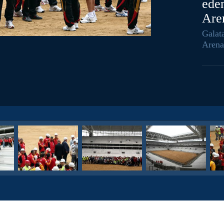
ede
Aren
Galat
Arena'