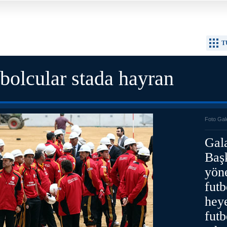
T
tbolcular stada hayran
Foto Gal
Gal
Baş
yöne
futb
heye
fut