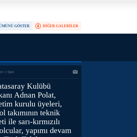
ÜMÜNÜ GÖSTER
DİĞER GALERİLER
TAM EKRAN YAP
eri
»
Spor
atasaray Kulübü
kanı Adnan Polat,
tim kurulu üyeleri,
ol takımının teknik
ti ile sarı-kırmızılı
bolcular, yapımı devam