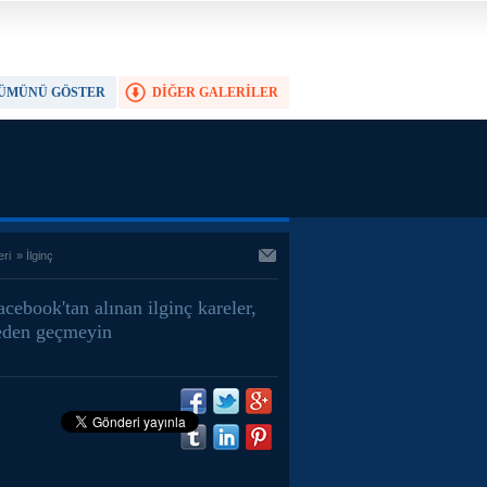
ÜMÜNÜ GÖSTER
DİĞER GALERİLER
TAM EKRAN YAP
eri
»
İlginç
acebook'tan alınan ilginç kareler,
den geçmeyin