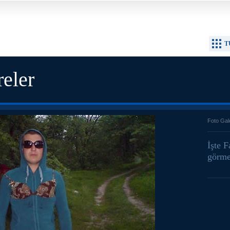
T
reler
Foto Gal
İşte F
görme