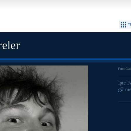
T
reler
Foto Gal
İşte F
görme