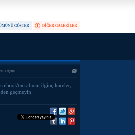
ÜMÜNÜ GÖSTER
DİĞER GALERİLER
TAM EKRAN YAP
eri
»
İlginç
acebook'tan alınan ilginç kareler,
den geçmeyin