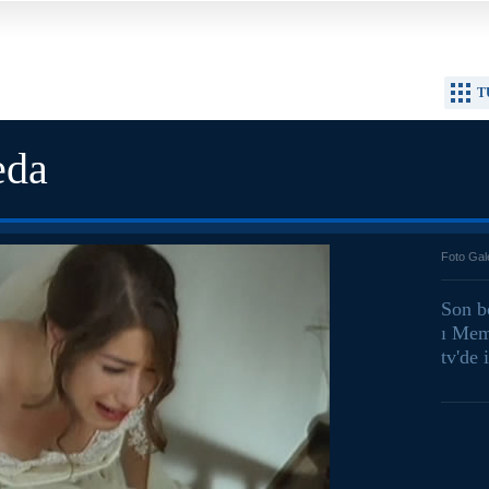
T
eda
Foto Gal
Son b
ı Mem
tv'de 