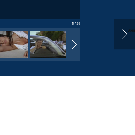
5 / 29
Sonr