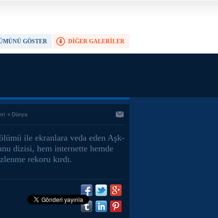
ÜMÜNÜ GÖSTER
DİĞER GALERİLER
TAM EKRAN YAP
eri
»
Dünya
ölümü ile ekranlara veda eden Aşk-
nu dizisi, hem internette hemde
izlenme rekoru kırdı.