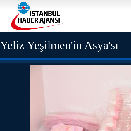
Yeliz Yeşilmen'in Asya'sı