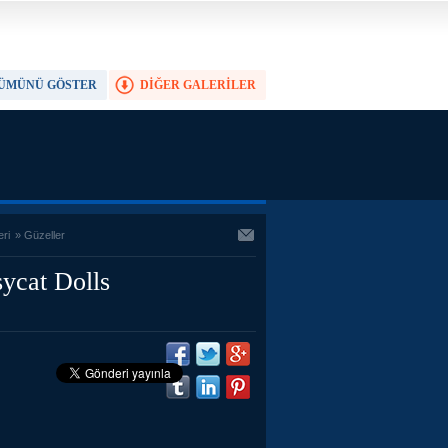
ÜMÜNÜ GÖSTER
DİĞER GALERİLER
TAM EKRAN YAP
eri
»
Güzeller
ycat Dolls