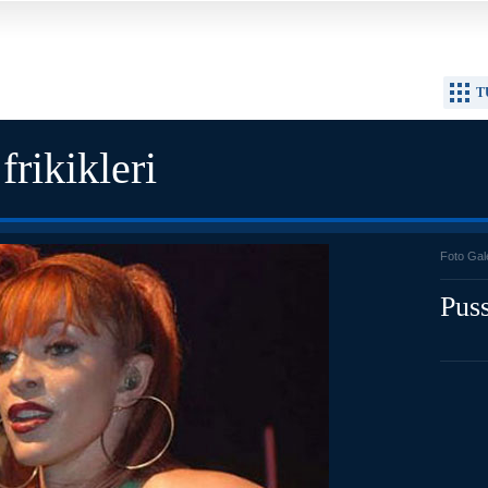
T
rikikleri
Foto Gal
Puss