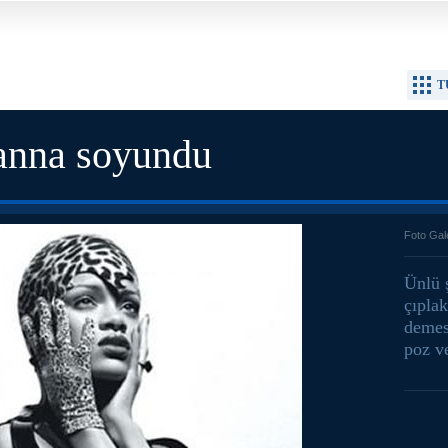
T
anna soyundu
Foto Gal
Ünlü 
çıplak
demes
poz v