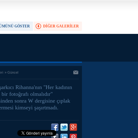
ÜMÜNÜ GÖSTER
DİĞER GALERİLER
TAM EKRAN YAP
eri
»
Güncel
şarkıcı Rihanna'nın "Her kadının
 bir fotoğrafı olmalıdır"
inden sonra W dergisine çıplak
ermesi kimseyi şaşırtmadı.