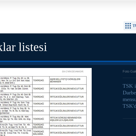
T
ar listesi
Foto Gal
TSK i
Darbe
mensu
TSK'd