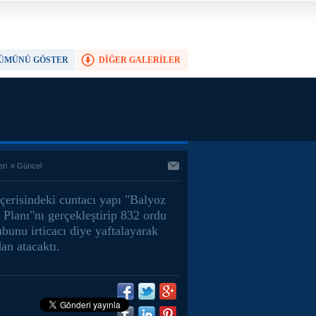
ÜMÜNÜ GÖSTER
DİĞER GALERİLER
TAM EKRAN YAP
eri
»
Güncel
çerisindeki cuntacı yapı "Balyoz
 Planı"nı gerçekleştirip 832 ordu
bunu irticacı diye yaftalayarak
an atacaktı.