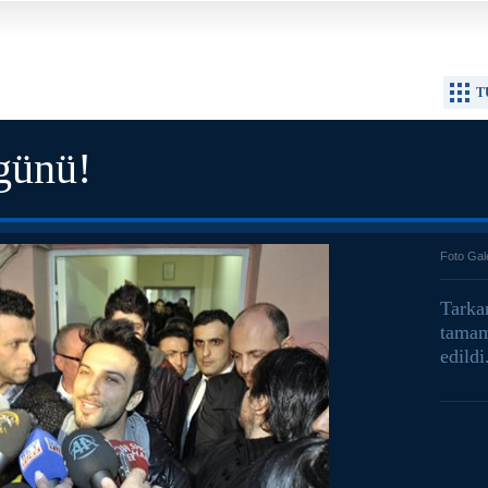
T
 günü!
Foto Gal
Tarka
tamam
edildi