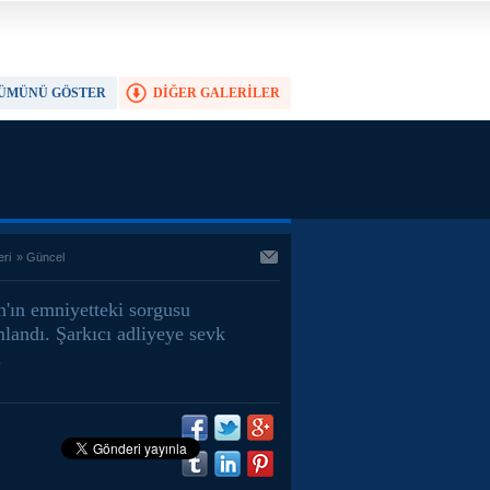
ÜMÜNÜ GÖSTER
DİĞER GALERİLER
TAM EKRAN YAP
eri
»
Güncel
n'ın emniyetteki sorgusu
landı. Şarkıcı adliyeye sevk
.